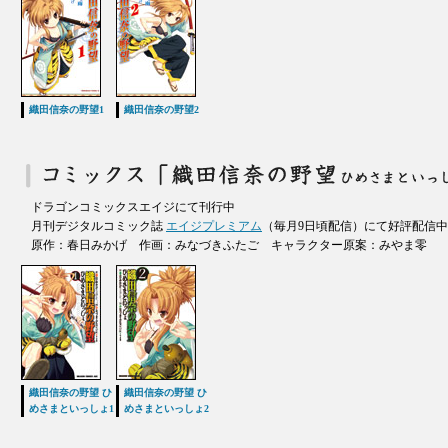
織田信奈の野望1
織田信奈の野望2
ドラゴンコミックスエイジにて刊行中
月刊デジタルコミック誌
エイジプレミアム
（毎月9日頃配信）にて好評配信中
原作：春日みかげ 作画：みなづきふたご キャラクター原案：みやま零
織田信奈の野望 ひ
織田信奈の野望 ひ
めさまといっしょ1
めさまといっしょ2