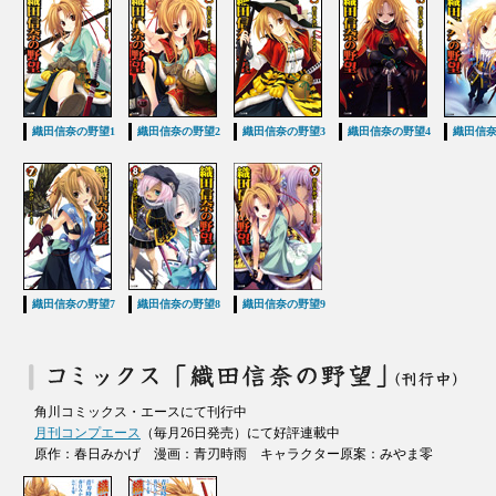
織田信奈の野望1
織田信奈の野望2
織田信奈の野望3
織田信奈の野望4
織田信奈
織田信奈の野望7
織田信奈の野望8
織田信奈の野望9
角川コミックス・エースにて刊行中
月刊コンプエース
（毎月26日発売）にて好評連載中
原作：春日みかげ 漫画：青刃時雨 キャラクター原案：みやま零