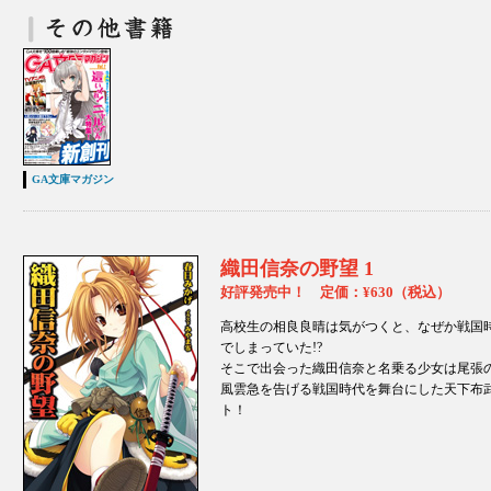
GA文庫マガジン
織田信奈の野望 1
好評発売中！ 定価：¥630（税込）
高校生の相良良晴は気がつくと、なぜか戦国
でしまっていた!?
そこで出会った織田信奈と名乗る少女は尾張
風雲急を告げる戦国時代を舞台にした天下布
ト！