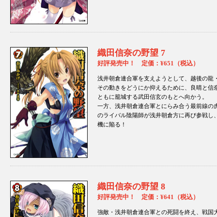
織田信奈の野望 7
好評発売中！ 定価：¥651（税込）
浅井朝倉連合軍を支えようとして、越後の龍
その動きをどうにか抑えるために、良晴と信
ともに籠城する武田信玄のもとへ向かう。
一方、浅井朝倉連合軍とにらみ合う最前線の
のライバル陰陽師が浅井朝倉方に再び参戦し
機に陥る！
織田信奈の野望 8
好評発売中！ 定価：¥641（税込）
強敵・浅井朝倉連合軍との死闘を終え、戦国