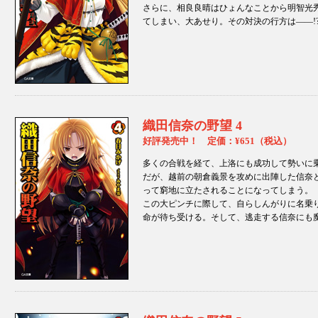
さらに、相良良晴はひょんなことから明智光
てしまい、大あせり。その対決の行方は——!
織田信奈の野望 4
好評発売中！ 定価：¥651（税込）
多くの合戦を経て、上洛にも成功して勢いに
だが、越前の朝倉義景を攻めに出陣した信奈
って窮地に立たされることになってしまう。
この大ピンチに際して、自らしんがりに名乗
命が待ち受ける。そして、逃走する信奈にも魔