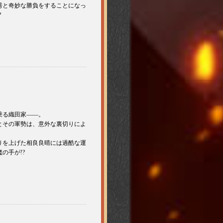
秀と奇妙な勝負をすることになっ
?
乗る織田家——。
とその軍勢は、意外な裏切りによ
りを上げた相良良晴には過酷な運
の手が!?