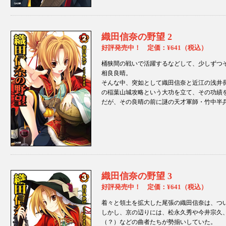
織田信奈の野望 2
好評発売中！ 定価：¥641（税込）
桶狭間の戦いで活躍するなどして、少しずつ
相良良晴。
そんな中、突如として織田信奈と近江の浅井
の稲葉山城攻略という大功を立て、その功績
だが、その良晴の前に謎の天才軍師・竹中半
織田信奈の野望 3
好評発売中！ 定価：¥641（税込）
着々と領土を拡大した尾張の織田信奈は、つ
しかし、京の辺りには、松永久秀や今井宗久
（？）などの曲者たちが勢揃いしていた。