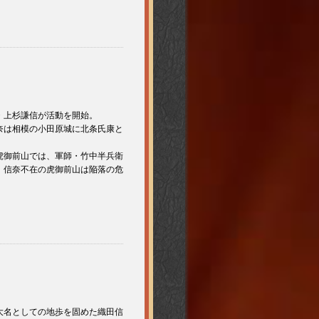
・上杉謙信が活動を開始。
奈は相模の小田原城に北条氏康と
虎御前山では、軍師・竹中半兵衛
、信奈不在の虎御前山は陥落の危
大名としての地歩を固めた織田信