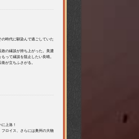
その時代に馴染んで過ごしていた
長政の縁談が持ち上がった。美濃
をもって縁談を阻止したい良晴。
兵衛が立ちふさがる。
いに上洛！
、フロイス、さらには奥州の大物