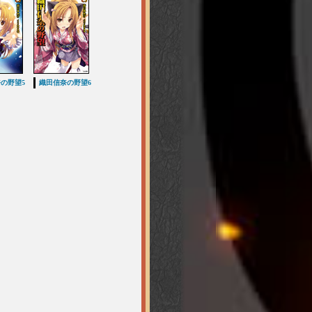
の野望5
織田信奈の野望6