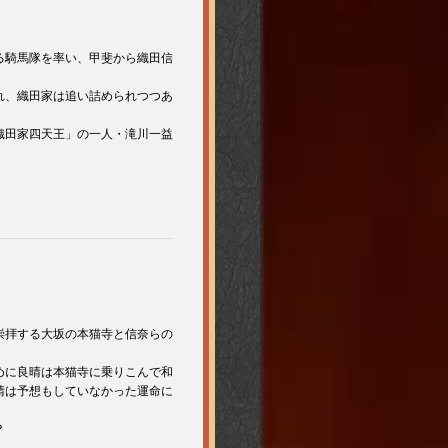
る騎馬隊を率い、甲斐から織田信
れ、織田家は追い詰められつつあ
織田家四天王」の一人・滝川一益
崇拝する大坂の本猫寺と信奈らの
めに良晴は本猫寺に乗りこんで和
晴は予想もしていなかった運命に
？