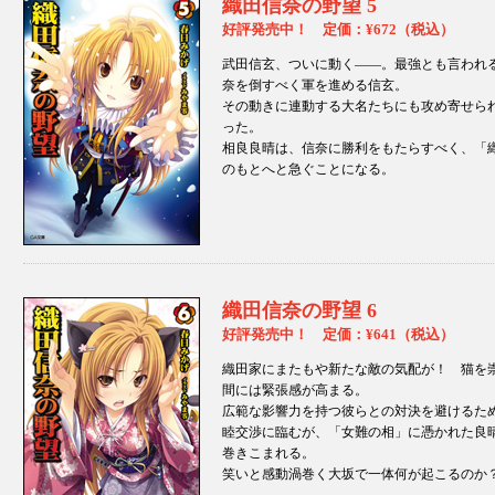
織田信奈の野望 5
好評発売中！ 定価：¥672（税込）
武田信玄、ついに動く——。最強とも言われ
奈を倒すべく軍を進める信玄。
その動きに連動する大名たちにも攻め寄せら
った。
相良良晴は、信奈に勝利をもたらすべく、「
のもとへと急ぐことになる。
織田信奈の野望 6
好評発売中！ 定価：¥641（税込）
織田家にまたもや新たな敵の気配が！ 猫を
間には緊張感が高まる。
広範な影響力を持つ彼らとの対決を避けるた
睦交渉に臨むが、「女難の相」に憑かれた良
巻きこまれる。
笑いと感動渦巻く大坂で一体何が起こるのか