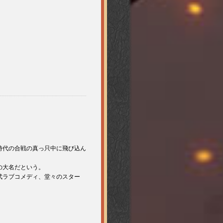
時代の合戦の真っ只中に飛び込ん
の大名だという。
武ラブコメディ、堂々のスター